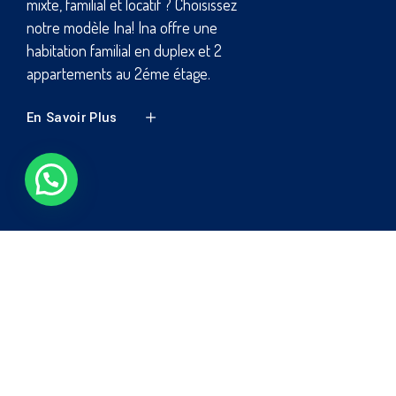
immeuble design avec un
aménagement optimal sur 369 m², un
immeuble respectable avec
commerce ,parking, un hall d'entrée
large faisant office d'espace de
récepti
En Savoir Plus
Précédent
Suivant
ESTIMATEUR