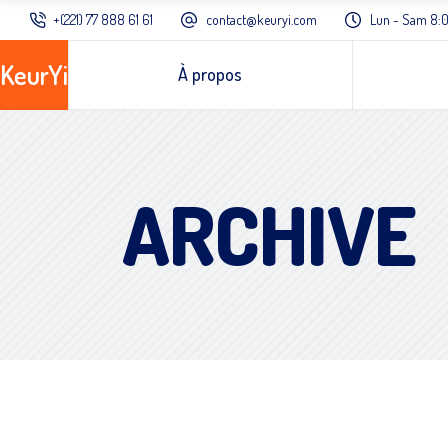
+(221) 77 888 61 61
contact@keuryi.com
Lun - Sam 8:0
KeurYi
À propos
ARCHIVE