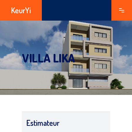
KeurYi
VILLA LIKA
Estimateur