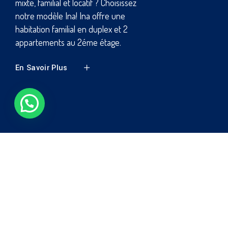
immeuble design avec un
aménagement optimal sur 369 m², un
immeuble respectable avec
commerce ,parking, un hall d'entrée
large faisant office d'espace de
récepti
En Savoir Plus
Précédent
Suivant
ESTIMATEUR